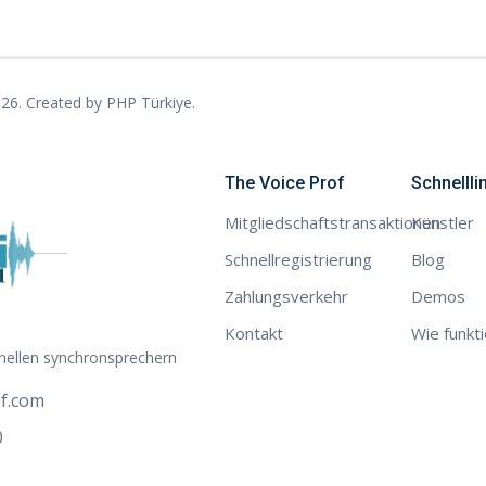
26. Created by
PHP Türkiye
.
The Voice Prof
Schnellli
Mitgliedschaftstransaktionen
Künstler
Schnellregistrierung
Blog
Zahlungsverkehr
Demos
Kontakt
Wie funkti
onellen synchronsprechern
–
Paul-J
f.com
0