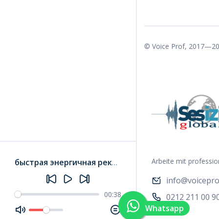
© Voice Prof, 2017—20
Arbeite mit professi
быстрая энергичная реклама на американском английском
info@voicepro
00:38
0212 211 00 9
Whatsapp