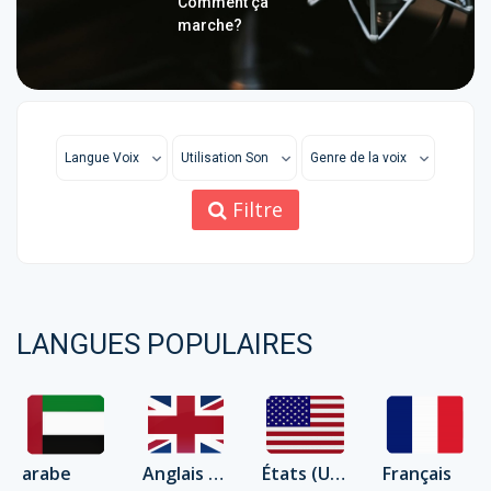
Comment ça
marche?
Langue Voix
Utilisation Son
Genre de la voix
Filtre
LANGUES POPULAIRES
arabe
Anglais Royaume-Uni)
États (Unis Anglais)
Français