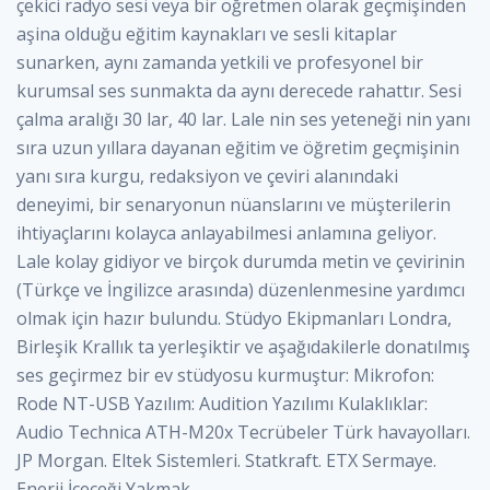
çekici radyo sesi veya bir öğretmen olarak geçmişinden
aşina olduğu eğitim kaynakları ve sesli kitaplar
sunarken, aynı zamanda yetkili ve profesyonel bir
kurumsal ses sunmakta da aynı derecede rahattır. Sesi
çalma aralığı 30 lar, 40 lar. Lale nin ses yeteneği nin yanı
sıra uzun yıllara dayanan eğitim ve öğretim geçmişinin
yanı sıra kurgu, redaksiyon ve çeviri alanındaki
deneyimi, bir senaryonun nüanslarını ve müşterilerin
ihtiyaçlarını kolayca anlayabilmesi anlamına geliyor.
Lale kolay gidiyor ve birçok durumda metin ve çevirinin
(Türkçe ve İngilizce arasında) düzenlenmesine yardımcı
olmak için hazır bulundu. Stüdyo Ekipmanları Londra,
Birleşik Krallık ta yerleşiktir ve aşağıdakilerle donatılmış
ses geçirmez bir ev stüdyosu kurmuştur: Mikrofon:
Rode NT-USB Yazılım: Audition Yazılımı Kulaklıklar:
Audio Technica ATH-M20x Tecrübeler Türk havayolları.
JP Morgan. Eltek Sistemleri. Statkraft. ETX Sermaye.
Enerji İçeceği Yakmak.