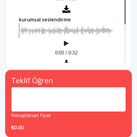
kurumsal seslendirme
0:00
/
0:32
Radyo spot seslendirme
Teklif Öğren
0:00
/
0:33
Hesaplanan Fiyat
₺0.00