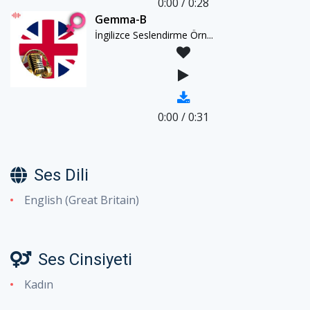
0:00
/
0:28
Gemma-B
İngilizce Seslendirme Örn...
0:00
/
0:31
Ses Dili
English (Great Britain)
Ses Cinsiyeti
Kadın