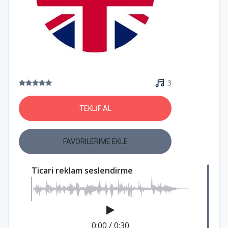
3
TEKLİF AL
FAVORILERIME EKLE
Ticari reklam seslendirme
0:00
/
0:30