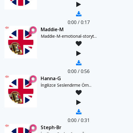
0:00
/
0:17
Maddie-M
Maddie-M-emotional-storyt...
0:00
/
0:56
Hanna-G
İngilizce Seslendirme Örn...
0:00
/
0:31
Steph-Br