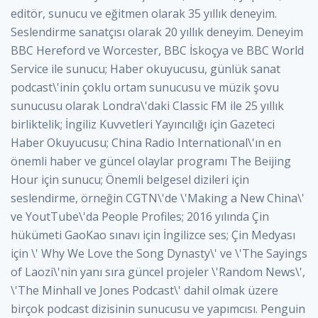
editör, sunucu ve eğitmen olarak 35 yıllık deneyim.
Seslendirme sanatçısı olarak 20 yıllık deneyim. Deneyim
BBC Hereford ve Worcester, BBC İskoçya ve BBC World
Service ile sunucu; Haber okuyucusu, günlük sanat
podcast\'inin çoklu ortam sunucusu ve müzik şovu
sunucusu olarak Londra\'daki Classic FM ile 25 yıllık
birliktelik; İngiliz Kuvvetleri Yayıncılığı için Gazeteci
Haber Okuyucusu; China Radio International\'ın en
önemli haber ve güncel olaylar programı The Beijing
Hour için sunucu; Önemli belgesel dizileri için
seslendirme, örneğin CGTN\'de \'Making a New China\'
ve YoutTube\'da People Profiles; 2016 yılında Çin
hükümeti GaoKao sınavı için İngilizce ses; Çin Medyası
için \' Why We Love the Song Dynasty\' ve \'The Sayings
of Laozi\'nin yanı sıra güncel projeler \'Random News\',
\'The Minhall ve Jones Podcast\' dahil olmak üzere
birçok podcast dizisinin sunucusu ve yapımcısı. Penguin