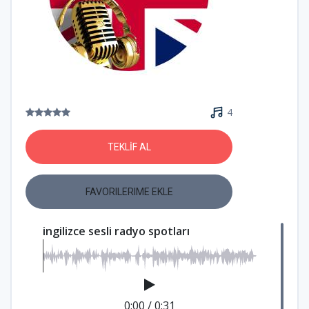
4
TEKLİF AL
FAVORILERIME EKLE
ingilizce sesli radyo spotları
0:00
/
0:31