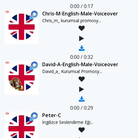
0:00
/
0:17
Chris-M-English-Male-Voiceover
Chris_m_ kurumsal promosy...
0:00
/
0:32
David-A-English-Male-Voiceover
David_a_ Kurumsal Promosy...
0:00
/
0:29
Peter-C
İngilizce Seslendirme Eği...