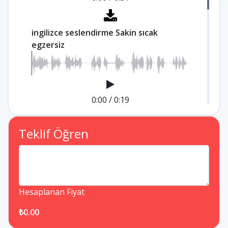
ingilizce seslendirme Sakin sıcak
egzersiz
0:00
/
0:19
Teklif Öğren
ingilizce seslendirme kurumsal
markalaşma
Hesaplanan Fiyat
0:00
/
1:06
₺0.00