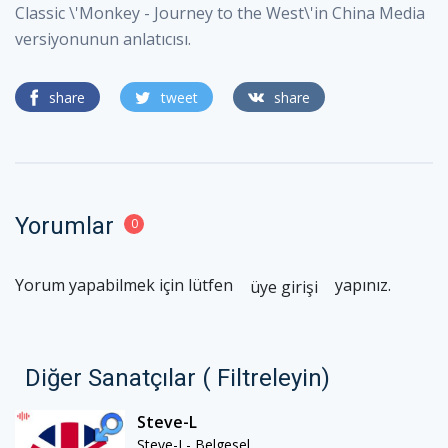
Classic \'Monkey - Journey to the West\'in China Media
versiyonunun anlatıcısı.
share
tweet
share
Yorumlar
0
Yorum yapabilmek için lütfen
yapınız.
üye girişi
Diğer Sanatçılar ( Filtreleyin)
Steve-L
Steve-L- Belgesel...