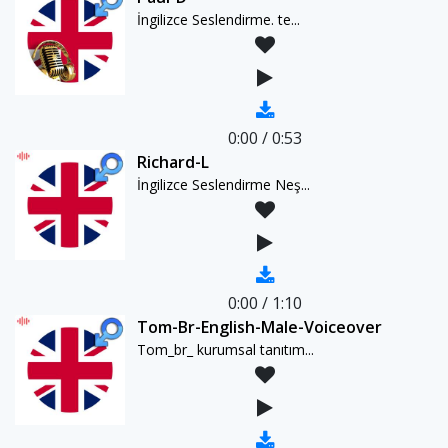
İngilizce Seslendirme. te...
0:00
/
0:53
Richard-L
İngilizce Seslendirme Neş...
0:00
/
1:10
Tom-Br-English-Male-Voiceover
Tom_br_ kurumsal tanıtım...