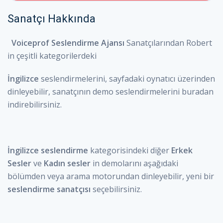
ingilizce seslendirme tv anlatı
Sanatçı Hakkında
Voiceprof Seslendirme Ajansı
Sanatçılarından
Robert
in
çeşitli kategorilerdeki
0:00
/
1:04
İngilizce
seslendirmelerini, sayfadaki oynatıcı üzerinden
dinleyebilir, sanatçının demo seslendirmelerini buradan
indirebilirsiniz.
İngilizce seslendirme
kategorisindeki diğer
Erkek
Sesler
ve
Kadın sesler
in demolarını aşağıdaki
bölümden veya arama motorundan dinleyebilir, yeni bir
seslendirme sanatçısı
seçebilirsiniz.