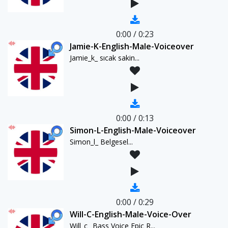
0:00
/
0:23
Jamie-K-English-Male-Voiceover
Jamie_k_ sıcak sakin...
0:00
/
0:13
Simon-L-English-Male-Voiceover
Simon_l_ Belgesel...
0:00
/
0:29
Will-C-English-Male-Voice-Over
Will_c_ Bass Voice Epic R...