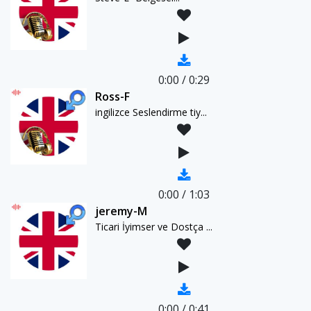
0:00
/
0:29
Ross-F
ingilizce Seslendirme tiy...
0:00
/
1:03
jeremy-M
Ticari İyimser ve Dostça ...
0:00
/
0:41