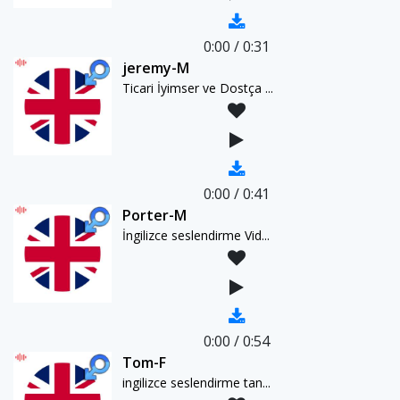
0:00
/
0:31
jeremy-M
Ticari İyimser ve Dostça ...
0:00
/
0:41
Porter-M
İngilizce seslendirme Vid...
0:00
/
0:54
Tom-F
ingilizce seslendirme tan...