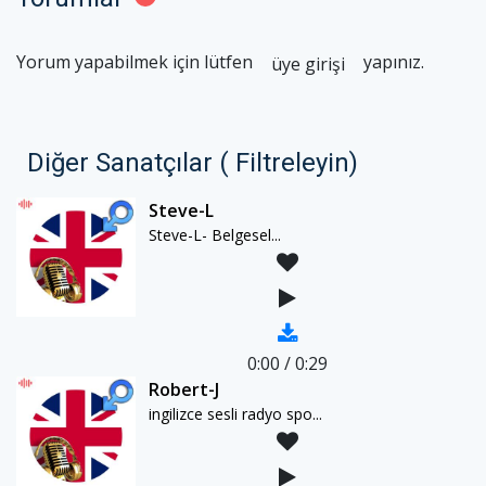
Yorum yapabilmek için lütfen
yapınız.
üye girişi
Diğer Sanatçılar ( Filtreleyin)
Steve-L
Steve-L- Belgesel...
0:00
/
0:29
Robert-J
ingilizce sesli radyo spo...