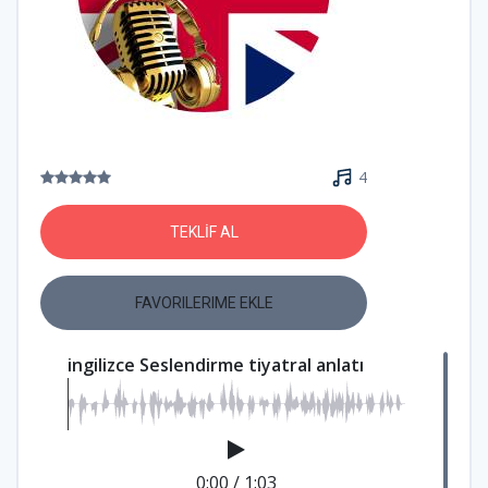
4
TEKLİF AL
FAVORILERIME EKLE
ingilizce Seslendirme tiyatral anlatı
0:00
/
1:03