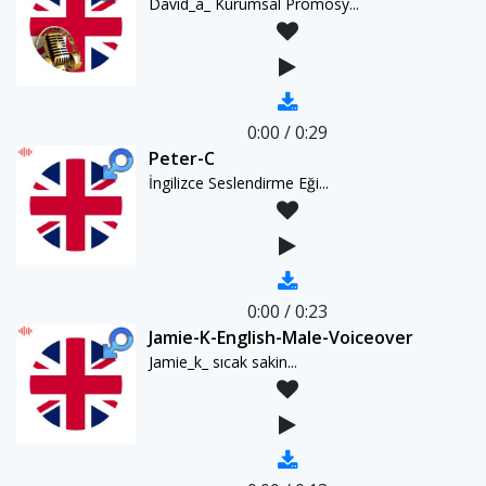
David_a_ Kurumsal Promosy...
0:00
/
0:29
Peter-C
İngilizce Seslendirme Eği...
0:00
/
0:23
Jamie-K-English-Male-Voiceover
Jamie_k_ sıcak sakin...