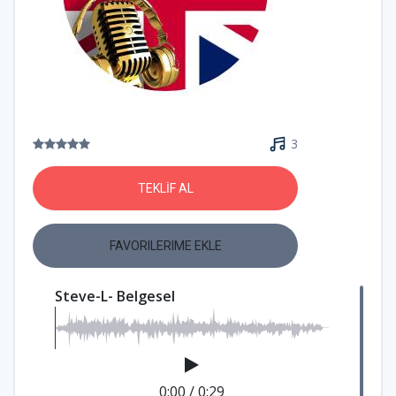
3
TEKLİF AL
FAVORILERIME EKLE
Steve-L- Belgesel
0:00
/
0:29