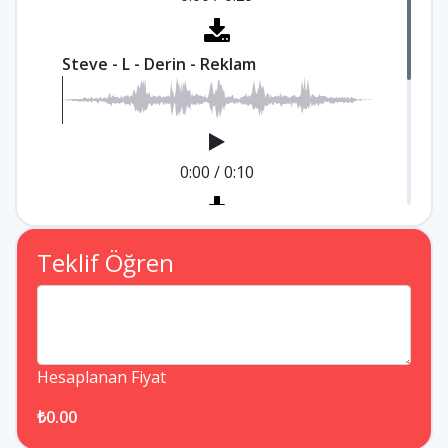
Steve - L - Derin - Reklam
0:00
/
0:10
Steve- L - Kurumsal - İmaj - Promosyon
Teklif Öğren
0:00
/
0:22
Hesaplanan Fiyat
₺0.00