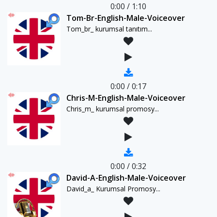
0:00
/
1:10
Tom-Br-English-Male-Voiceover
Tom_br_ kurumsal tanıtım...
0:00
/
0:17
Chris-M-English-Male-Voiceover
Chris_m_ kurumsal promosy...
0:00
/
0:32
David-A-English-Male-Voiceover
David_a_ Kurumsal Promosy...