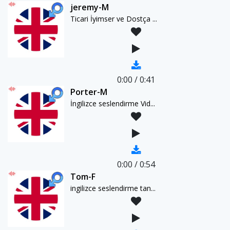
jeremy-M
Ticari İyimser ve Dostça ...
0:00
/
0:41
Porter-M
İngilizce seslendirme Vid...
0:00
/
0:54
Tom-F
ingilizce seslendirme tan...