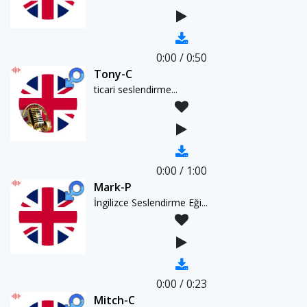
0:00
/
0:50
Tony-C
ticari seslendirme...
0:00
/
1:00
Mark-P
İngilizce Seslendirme Eği...
0:00
/
0:23
Mitch-C