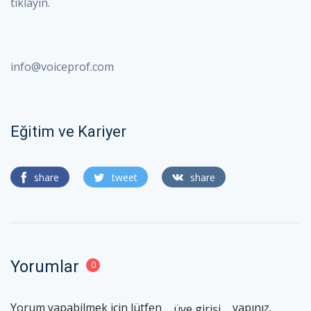
tıklayın.
info@voiceprof.com
Eğitim ve Kariyer
share
tweet
share
Yorumlar
0
Yorum yapabilmek için lütfen
yapınız.
üye girişi