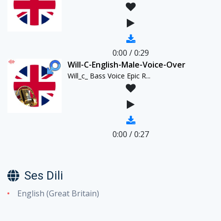
0:00
/
0:29
Will-C-English-Male-Voice-Over
Will_c_ Bass Voice Epic R...
0:00
/
0:27
Ses Dili
English (Great Britain)